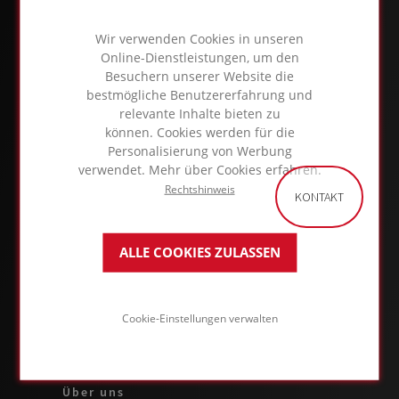
Wir verwenden Cookies in unseren
Online-Dienstleistungen, um den
Besuchern unserer Website die
bestmögliche Benutzererfahrung und
relevante Inhalte bieten zu
können. Cookies werden für die
Personalisierung von Werbung
verwendet. Mehr über Cookies erfahren.
Rechtshinweis
KONTAKT
ÜBER DAS FOAMGLAS® BUSINESS
ALLE COOKIES ZULASSEN
Anwendungen & Lösungen
Cookie-Einstellungen verwalten
Produkte
Über uns