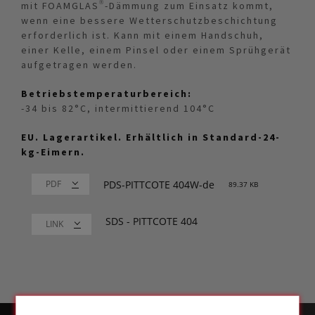
mit FOAMGLAS®-Dämmung zum Einsatz kommt,
wenn eine bessere Wetterschutzbeschichtung
erforderlich ist. Kann mit einem Handschuh,
einer Kelle, einem Pinsel oder einem Sprühgerät
aufgetragen werden.
Betriebstemperaturbereich:
-34 bis 82°C, intermittierend 104°C
EU. Lagerartikel. Erhältlich in Standard-24-
kg-Eimern.
PDS-PITTCOTE 404W-de
89.37 KB
SDS - PITTCOTE 404
LINK