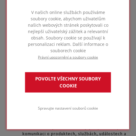
Příjmení
*
V našich online službách používáme
soubory cookie, abychom uživatelům
našich webových stránek poskytovali co
nejlepší uživatelský zážitek a relevantní
obsah. Soubory cookie se používají k
Email
*
personalizaci reklam. Další informace o
souborech cookie
Právní upozornění a soubory cookie
Titul
*
POVOLTE VŠECHNY SOUBORY
COOKIE
Poštovní směrovací číslo
*
Spravujte nastavení souborů cookie
Ano, uděluji společnosti FOAMGLAS® souhlas s
ukládáním daných informací a jejich použitím při
komunikaci o produktech, službách, událostech a