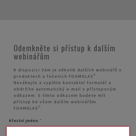
Odemkněte si přístup k dalším
webinářům
K dispozici Vám je několik dalších webinářů o
produktech a řešeních FOAMGLAS®.
Neváhejte a vyplňte kontaktní formulář a
obdržíte automatický e-mail s přístupovým
odkazem. S tímto odkazem budete mít
přístup ke všem dalším webinářům
FOAMGLAS®.
Křestní jméno
*