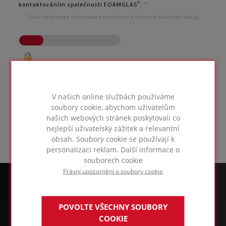
kontaktováním společnosti FOAMGLAS®.
*
Další informace naleznete v oznámení o ochraně osobních údajů.
Prosím, posuňte zámek!
V našich online službách používáme
soubory cookie, abychom uživatelům
našich webových stránek poskytovali co
nejlepší uživatelský zážitek a relevantní
obsah. Soubory cookie se používají k
personalizaci reklam. Další informace o
souborech cookie
Právní upozornění a soubory cookie
POVOLTE VŠECHNY SOUBORY
COOKIE