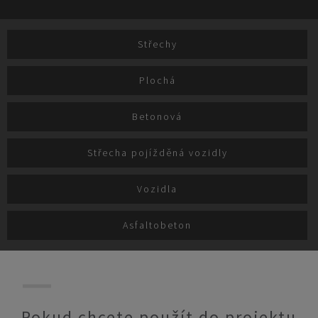
Střechy
Plochá
Betonová
Střecha pojížděná vozidly
Vozidla
Asfaltobeton
Pokud chcete použít do projektu