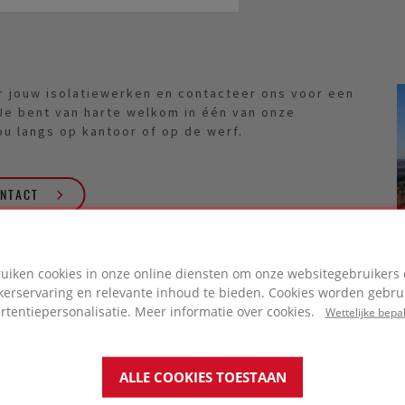
r jouw isolatiewerken en contacteer ons voor een
 Je bent van harte welkom in één van onze
jou langs op kantoor of op de werf.
NTACT
ruiken cookies in onze online diensten om onze websitegebruikers 
kerservaring en relevante inhoud te bieden. Cookies worden gebrui
rtentiepersonalisatie. Meer informatie over cookies.
Wettelijke bepa
ALLE COOKIES TOESTAAN