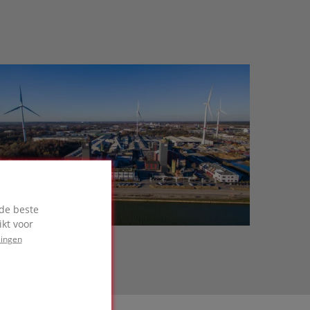
de beste
kt voor
lingen