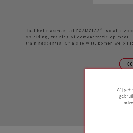
Haal het maximum uit FOAMGLAS®-isolatie voo
opleiding, training of demonstratie op maat.
trainingscentra. Of als je wilt, komen we bij 
CO
Wij geb
gebrui
adve