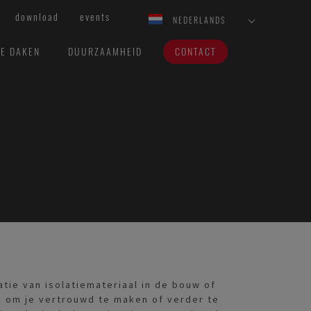
download
events
NEDERLANDS
VE DAKEN
DUURZAAMHEID
CONTACT
atie van isolatiemateriaal in de bouw of
n om je vertrouwd te maken of verder te