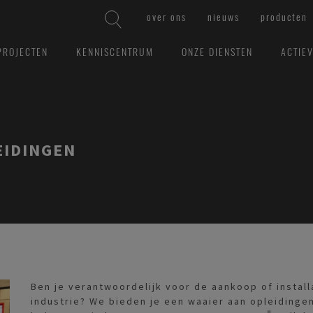
over ons
nieuws
producten
PROJECTEN
KENNISCENTRUM
ONZE DIENSTEN
ACTIE
EIDINGEN
Ben je verantwoordelijk voor de aankoop of install
industrie? We bieden je een waaier aan opleidinge