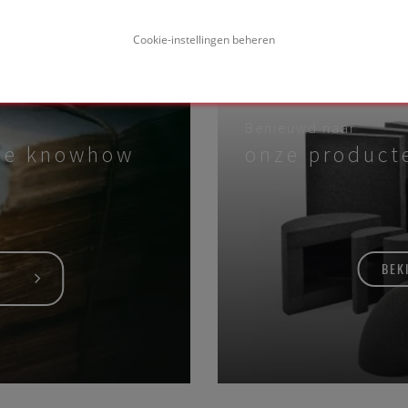
Cookie-instellingen beheren
Benieuwd naar
che knowhow
onze product
BEK