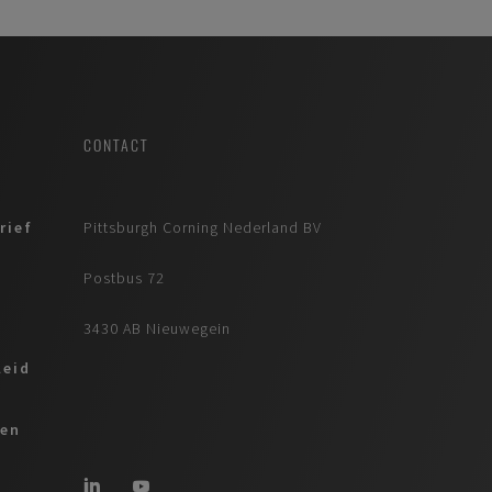
CONTACT
rief
Pittsburgh Corning Nederland BV
Postbus 72
3430 AB Nieuwegein
leid
ren