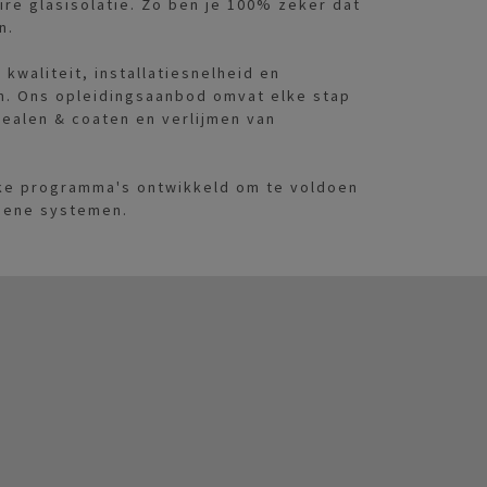
re glasisolatie. Zo ben je 100% zeker dat
n.
waliteit, installatiesnelheid en
en. Ons opleidingsaanbod omvat elke stap
 sealen & coaten en verlijmen van
eke programma's ontwikkeld om te voldoen
ogene systemen.