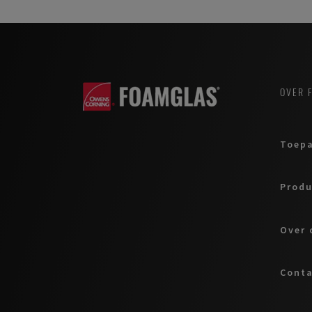
OVER 
Toepa
Prod
Over 
Cont