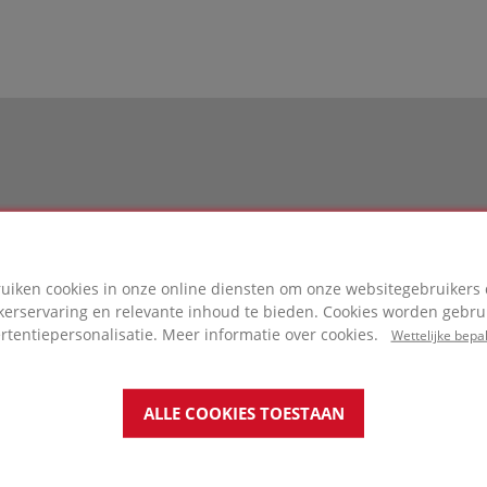
 branden voor:
ruiken cookies in onze online diensten om onze websitegebruikers 
 van beton, hout of metaal
kerservaring en relevante inhoud te bieden. Cookies worden gebrui
rtentiepersonalisatie. Meer informatie over cookies.
Wettelijke bepa
ken en daken met technische installaties
ALLE COOKIES TOESTAAN