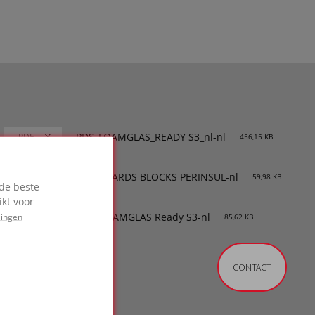
PDS_FOAMGLAS_READY S3_nl-nl
456,15 KB
SDS-BOARDS BLOCKS PERINSUL-nl
59,98 KB
de beste
kt voor
DOP-FOAMGLAS Ready S3-nl
lingen
85,62 KB
CONTACT