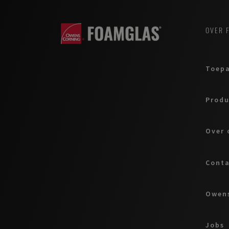
OVER 
Toepa
Prod
Over 
Cont
Owens
Jobs