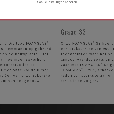
Cookie-instellingen beheren
Graad S3
 cm. Dit type FOAMGLAS®
Onze FOAMGLAS® S3 heeft 
eeks membranen op gebrand
een druksterkte van 900 k
t op de bouwplaats. Het
toepassingen waar het bel
aar nog meer zekerheid
lambda waarde, zoals bij 
se constructies of
vaak met FOAMGLAS® S3 gew
f met onze koude lijmen
FOAMGLAS® F zijn, afhanke
dit één van onze zekerste
raden ten sterkste aan om
duur van het gebouw.
strikt in te volgen.