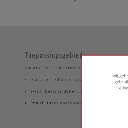
Toepassingsgebied
Isolatie om rechtstreeks waterdichting op te
Wij geb
platte en hellende daken met ondergronden
gebrui
adve
zwaar belaste daken, waaronder parkeerda
(multi)-functionele daksystemen