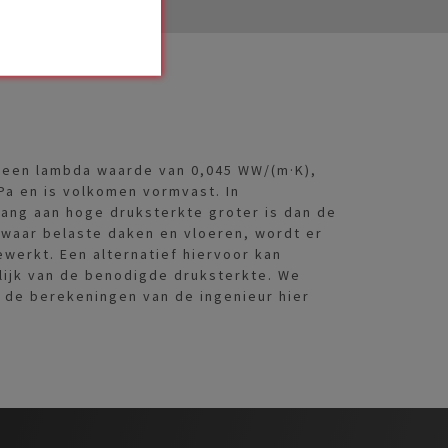
een lambda waarde van 0,045 WW/(m·K),
Pa en is volkomen vormvast. In
ang aan hoge druksterkte groter is dan de
zwaar belaste daken en vloeren, wordt er
erkt. Een alternatief hiervoor kan
lijk van de benodigde druksterkte. We
 de berekeningen van de ingenieur hier