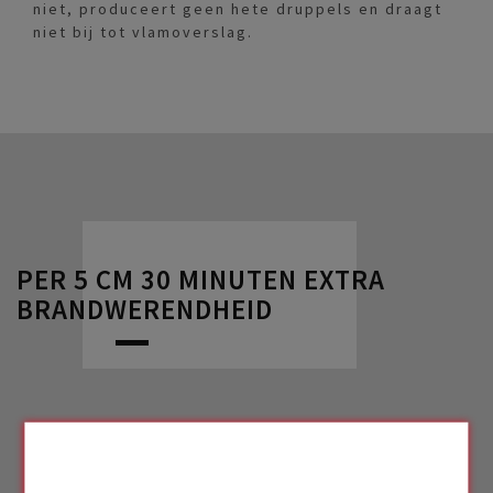
niet, produceert geen hete druppels en draagt
niet bij tot vlamoverslag.
PER 5 CM 30 MINUTEN EXTRA
BRANDWERENDHEID
FOAMGLAS® -isolatie is niet alleen volledig niet
ontvlambaar, maar heeft nog een ander