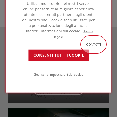
Utilizziamo i cookie nei nostri servizi
raccomanda vivamente di attenersi
online per fornire la migliore esperienza
rigorosamente ai calcoli dello strutturista.
utente e contenuti pertinenti agli utenti
del nostro sito. I cookie sono utilizzati per
la personalizzazione degli annunci.
Ulteriori informazioni sui cookie.
Avviso
legale
CONTATTI
State cercando
CONSENTI TUTTI I COOKIE
una soluzione specifica?
Gestisci le impostazioni dei cookie
ULTERIORI
INFORMAZIONI