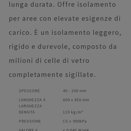
lunga durata. Offre isolamento
per aree con elevate esigenze di
carico. È un isolamento leggero,
rigido e durevole, composto da
milioni di celle di vetro
completamente sigillate.
SPESSORE
40 - 200 mm
LUNGHEZZA X
600 x 450 mm
LARGHEZZA
DENSITÀ
123 kg/m³
PRESSIONE
CS ≥ 900kPa
VALORE Λ
≤ 0.045 W/mK