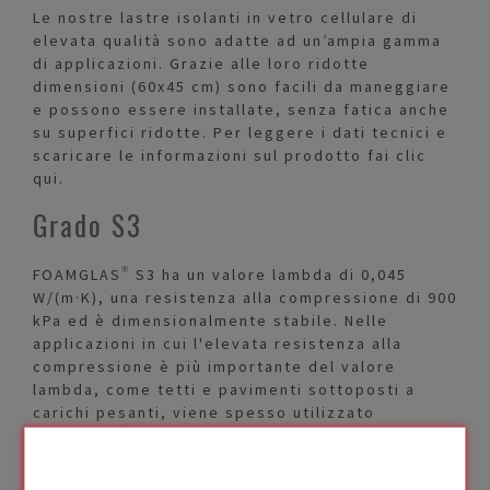
Le nostre lastre isolanti in vetro cellulare di
elevata qualità sono adatte ad un’ampia gamma
di applicazioni. Grazie alle loro ridotte
dimensioni (60x45 cm) sono facili da maneggiare
e possono essere installate, senza fatica anche
su superfici ridotte. Per leggere i dati tecnici e
scaricare le informazioni sul prodotto fai clic
qui.
Grado S3
FOAMGLAS® S3 ha un valore lambda di 0,045
W/(m·K), una resistenza alla compressione di 900
kPa ed è dimensionalmente stabile. Nelle
applicazioni in cui l'elevata resistenza alla
compressione è più importante del valore
lambda, come tetti e pavimenti sottoposti a
carichi pesanti, viene spesso utilizzato
FOAMGLAS® S3. In alternativa può essere
utilizzato FOAMGLAS® F, a seconda della
resistenza alla compressione richiesta. Si