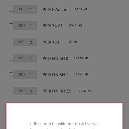
PC® F Anchor
65.28 KB
PC® 74 A1
176.41 KB
PC® 150
35.26 KB
PC® FINISH 0
172.51 KB
PC® FINISH 1
174.44 KB
PC® FINISH 2,5
172.47 KB
Scarica selezionati (0)
Utilizziamo i cookie nei nostri servizi