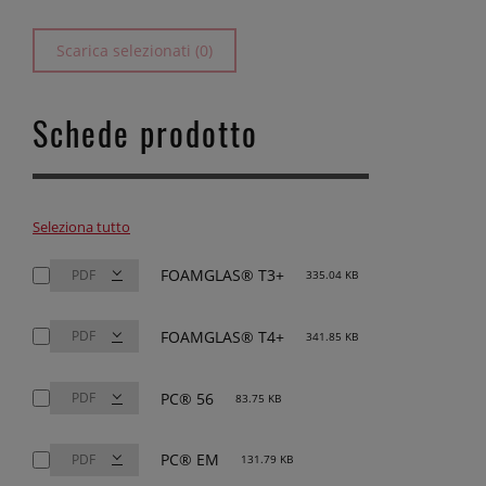
Scarica selezionati (0)
Schede prodotto
Seleziona tutto
FOAMGLAS® T3+
335.04 KB
FOAMGLAS® T4+
341.85 KB
PC® 56
83.75 KB
PC® EM
131.79 KB