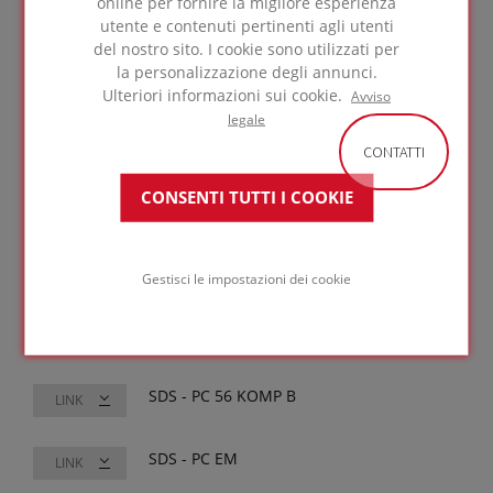
Schede di sicurezza
online per fornire la migliore esperienza
utente e contenuti pertinenti agli utenti
del nostro sito. I cookie sono utilizzati per
la personalizzazione degli annunci.
Ulteriori informazioni sui cookie.
Avviso
Seleziona tutto
legale
PC® 74 A1
CONTATTI
139.35 KB
CONSENTI TUTTI I COOKIE
PC® 150
97.03 KB
SDS - Lastre e Tapered
LINK
Gestisci le impostazioni dei cookie
SDS - PC 56 KOMP A
LINK
SDS - PC 56 KOMP B
LINK
SDS - PC EM
LINK