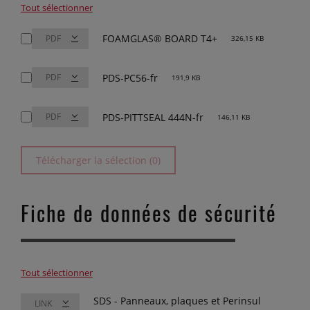
Tout sélectionner
FOAMGLAS® BOARD T4+
326,15 KB
PDS-PC56-fr
191,9 KB
PDS-PITTSEAL 444N-fr
146,11 KB
Télécharger la sélection (0)
Fiche de données de sécurité
Tout sélectionner
SDS - Panneaux, plaques et Perinsul
LINK