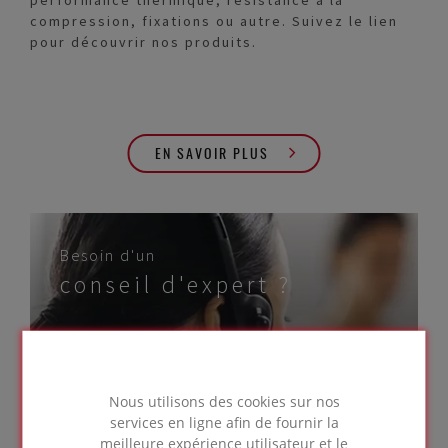
compression, fixations ou autre. Suivez le lien
pour découvrir nos produits.
EN SAVOIR PLUS
Besoin d'un
conseil d'expert ?
NOUS
Nous utilisons des cookies sur nos
CONTACTER
services en ligne afin de fournir la
meilleure expérience utilisateur et le