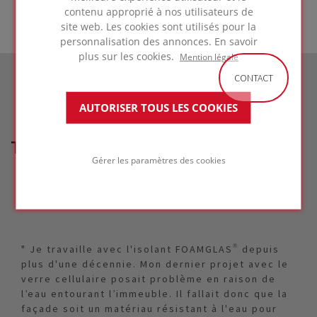
contenu approprié à nos utilisateurs de
site web. Les cookies sont utilisés pour la
personnalisation des annonces. En savoir
plus sur les cookies.
Mention légale
CONTACT
AUTORISER TOUS LES COOKIES
TÉMOIGNAGE
Gérer les paramètres des cookies
" Je travaille avec l'isolant FOAMGLAS® depuis
plus d'une décennie. Mon dernier projet avec le
verre cellulaire posait problème en raison de
l’eau entourant l’immeuble. Il fallait donc que la
façade soit un matériau résistant à l'eau pour