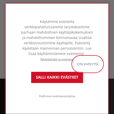
E.U. Stock Item. Available in standard 50
square meter rolls.
Käytämme evästeitä
Weight: 165gr/m²
verkkopalveluissamme tarjotaksemme
parhaan mahdollisen käyttäjäkokemuksen
PDS-PC 150-en
35,26 KB
ja mahdollisimman kiinnostavaa sisältöä
verkkosivustomme käyttäjille. Evästeitä
käytetään mainonnan personointiin. Lue
SDS - PC 150
LINK
lisää käyttämistämme evästeistä
Käyttöehdot ja evästeet
OTA YHTEYTTÄ
SALLI KAIKKI EVÄSTEET
Hallinnoi evästeasetuksia