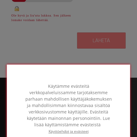
Ole hyvä ja liu'uta lukkoa. Sen jälkeen
lomake voidaan lähettää.
Käytämme evästeitä
verkkopalveluissamme tarjotaksemme
parhaan mahdollisen käyttäjäkokemuksen
ja mahdollisimman kiinnostavaa sisältöä
verkkosivustomme käyttäjille. Evästeitä
käytetään mainonnan personointiin. Lue
lisää käyttämistämme evästeistä
Käyttöehdot ja evästeet