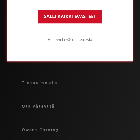
SALLI KAIKKI EVÄSTEET
TIETOJA FOAMGLAS® -LIIKETOIMINNASTA
Käyttökohteet ja ratkaisut
Hallinnoi evästeasetuksia
Tuotteet
Tietoa meistä
Ota yhteyttä
Owens Corning