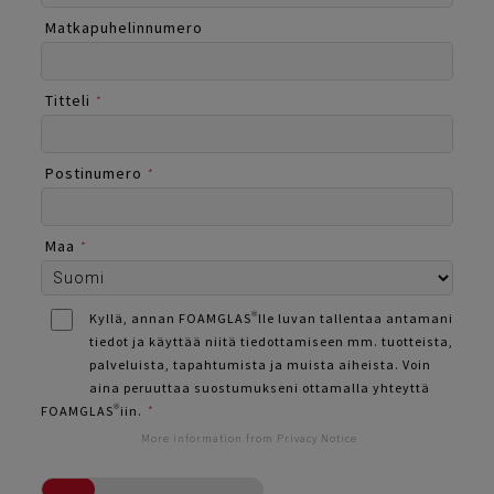
Matkapuhelinnumero
Titteli
*
Postinumero
*
Maa
*
Kyllä, annan FOAMGLAS®lle luvan tallentaa antamani
tiedot ja käyttää niitä tiedottamiseen mm. tuotteista,
palveluista, tapahtumista ja muista aiheista. Voin
aina peruuttaa suostumukseni ottamalla yhteyttä
FOAMGLAS®iin.
*
More information from Privacy Notice