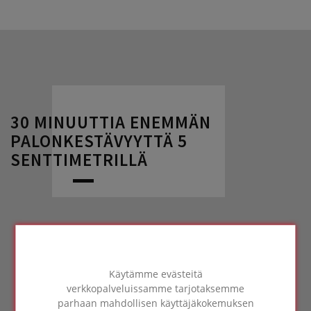
30 MINUUTTIA ENEMMÄN
PALONKESTÄVYYTTÄ 5
SENTTIMETRILLÄ
Täydellisen syttymättömyyden lisäksi
Käytämme evästeitä
FOAMGLAS®-eristeellä toinen tärkeä etu
verkkopalveluissamme tarjotaksemme
palontorjunnan kannalta: se estää liekkien
parhaan mahdollisen käyttäjäkokemuksen
leviämisen. Kun solulasi altistuu tulelle, sen