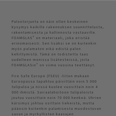
Palontorjunta on näin ollen keskeinen
kysymys kaikille rakennuksen suunnittelusta,
rakentamisesta ja hallinnosta vastaaville.
FOAMGLAS® on materiaali, joka eristää
erinomaisesti. Sen lisäksi se on kuitenkin
myös palamaton eikä edistä palon
kehittymistä. Tämä on todistettu taas
uudelleen monissa lisätesteissä, joita
FOAMGLASin® on viime vuosina teettänyt.
Fire Safe Europe (FSEU) -liiton mukaan
Euroopassa tapahtuu päivittäin noin 5 000
tulipaloa ja niissä kuolee vuosittain noin 4
000 ihmistä. Sairaalahoitoon tulipaloista
joutuu vuosittain noin 70 000 henkeä. Uhrien
kärsimys johtuu osittain liekeistä, mutta
pääosin kuitenkin palamisesta muodostuvan
savun ja myrkyllisten kaasujen