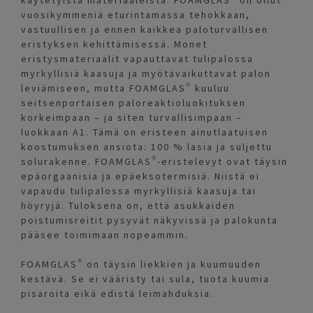
käytetyistä materiaaleista. FOAMGLAS® on ollut
vuosikymmeniä eturintamassa tehokkaan,
vastuullisen ja ennen kaikkea paloturvallisen
eristyksen kehittämisessä. Monet
eristysmateriaalit vapauttavat tulipalossa
myrkyllisiä kaasuja ja myötävaikuttavat palon
leviämiseen, mutta FOAMGLAS® kuuluu
seitsenportaisen paloreaktioluokituksen
korkeimpaan – ja siten turvallisimpaan –
luokkaan A1. Tämä on eristeen ainutlaatuisen
koostumuksen ansiota: 100 % lasia ja suljettu
solurakenne. FOAMGLAS®-eristelevyt ovat täysin
epäorgaanisia ja epäeksotermisiä. Niistä ei
vapaudu tulipalossa myrkyllisiä kaasuja tai
höyryjä. Tuloksena on, että asukkaiden
poistumisreitit pysyvät näkyvissä ja palokunta
pääsee toimimaan nopeammin.
FOAMGLAS® on täysin liekkien ja kuumuuden
kestävä. Se ei vääristy tai sula, tuota kuumia
pisaroita eikä edistä leimahduksia.