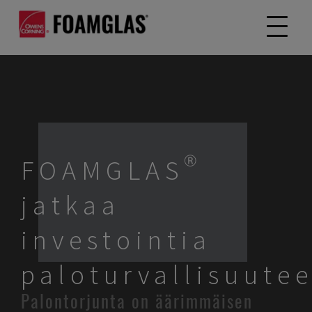
FOAMGLAS®
jatkaa
investointia
paloturvallisuute
Palontorjunta on äärimmäisen