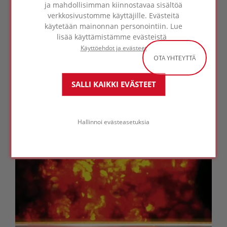
ja mahdollisimman kiinnostavaa sisältöä
pinta alkaa sulaa ja samalla se lasittuu tai
verkkosivustomme käyttäjille. Evästeitä
kiinteytyy. Tämä luo eräänlaisen lämpökilven,
käytetään mainonnan personointiin. Lue
joka lisää muiden rakennuselementtien
lisää käyttämistämme evästeistä
palonkestävyyttä.
Käyttöehdot ja evästeet
OTA YHTEYTTÄ
Warrington Fire Gentin palonkestävyystestit
ovat osoittaneet, että 50 mm paksut
FOAMGLAS®-levyt lisäävät muurattujen seinien
SALLI KAIKKI EVÄSTEET
palonkestävyyttä 30 minuutilla. Tämä tarkoittaa,
että FOAMGLAS® antaa puoli tuntia lisää
palonkestävyyttä jokaista 5 cm kohden. 150 mm
Hallinnoi evästeasetuksia
paksujen eristelaattojen käyttäminen lisää siis
seinien palonkestävyyttä 90 minuutilla.