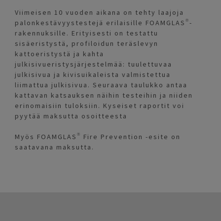
Viimeisen 10 vuoden aikana on tehty laajoja
palonkestävyystestejä erilaisille FOAMGLAS®-
rakennuksille. Erityisesti on testattu
sisäeristystä, profiloidun teräslevyn
kattoeristystä ja kahta
julkisivueristysjärjestelmää: tuulettuvaa
julkisivua ja kivisuikaleista valmistettua
liimattua julkisivua. Seuraava taulukko antaa
kattavan katsauksen näihin testeihin ja niiden
erinomaisiin tuloksiin. Kyseiset raportit voi
pyytää maksutta osoitteesta
Myös FOAMGLAS® Fire Prevention -esite on
saatavana maksutta.