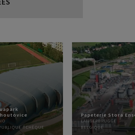
ÉES
uapark
houtovice
Papeterie Stora Ens
NO
LANGERBRUGGE
PUBLIQUE TCHÈQUE
BELGIQUE