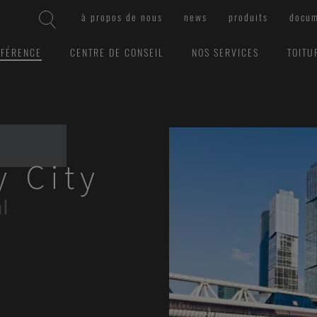
à propos de nous
news
produits
docum
ÉFÉRENCE
CENTRE DE CONSEIL
NOS SERVICES
TOITU
y City
al