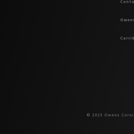
Cont
Owens
Carri
© 2025 Owens Cornin