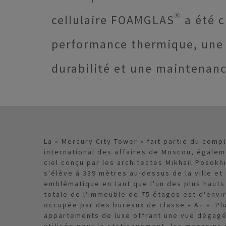
cellulaire FOAMGLAS® a été ch
performance thermique, une s
durabilité et une maintenanc
La « Mercury City Tower » fait partie du comp
international des affaires de Moscou, égalem
ciel conçu par les architectes Mikhail Posokhi
s'élève à 339 mètres au-dessus de la ville e
emblématique en tant que l'un des plus hauts
totale de l'immeuble de 75 étages est d'envir
occupée par des bureaux de classe « A+ ». Plu
appartements de luxe offrant une vue dégagée
utilisée pour le stationnement, les magasins 