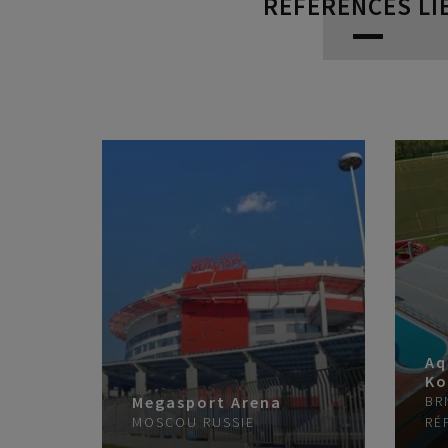
RÉFÉRENCES LI
Aq
Ko
Megasport Arena
BR
MOSCOU
RUSSIE
RÉ