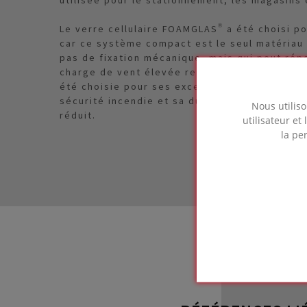
Le verre cellulaire FOAMGLAS® a été choisi pou
car ce système compact est le seul matériau 
pas de fixation mécanique, mais qui peut ré
charge de vent élevée requises pour de tels
été choisie pour ses excellentes performanc
sécurité incendie et sa durabilité, ainsi que
Nous utiliso
réduit.
utilisateur et
la pe