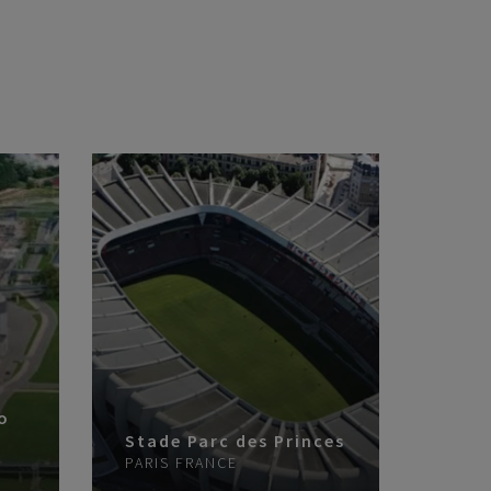
o
Stade Parc des Princes
PARIS
FRANCE