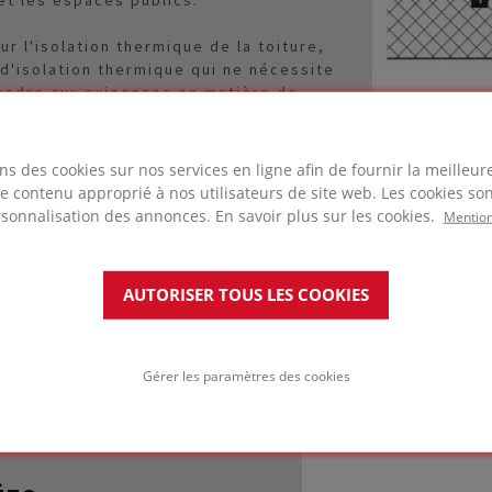
r l'isolation thermique de la toiture,
d'isolation thermique qui ne nécessite
pondre aux exigences en matière de
 immeubles. L'isolation FOAMGLAS® a
es thermiques à long terme, sa
 pour son historique de maintenance
1 Reinforced concret
ns des cookies sur nos services en ligne afin de fournir la meilleu
PC® SP 150 / 150, 5 
 le contenu approprié à nos utilisateurs de site web. Les cookies son
Stainless steel brac
rsonnalisation des annonces. En savoir plus sur les cookies.
Mention
AUTORISER TOUS LES COOKIES
Gérer les paramètres des cookies