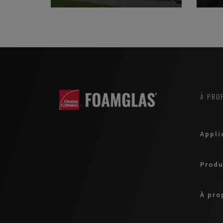
À PRO
Appli
Produ
À pro