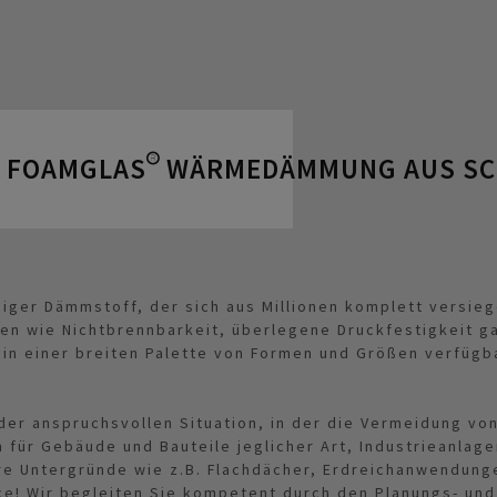
G FOAMGLAS® WÄRMEDÄMMUNG AUS S
ebiger Dämmstoff, der sich aus Millionen komplett versi
n wie Nichtbrennbarkeit, überlegene Druckfestigkeit ga
 in einer breiten Palette von Formen und Größen verfüg
der anspruchsvollen Situation, in der die Vermeidung v
 für Gebäude und Bauteile jeglicher Art, Industrieanla
e Untergründe wie z.B. Flachdächer, Erdreichanwendung
ce! Wir begleiten Sie kompetent durch den Planungs- u