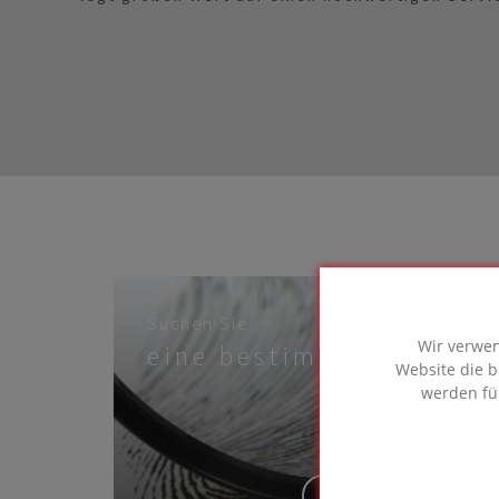
Suchen Sie
Wir verwen
eine bestimmte Lösung?
Website die b
werden fü
ERFAHREN SIE MEHR