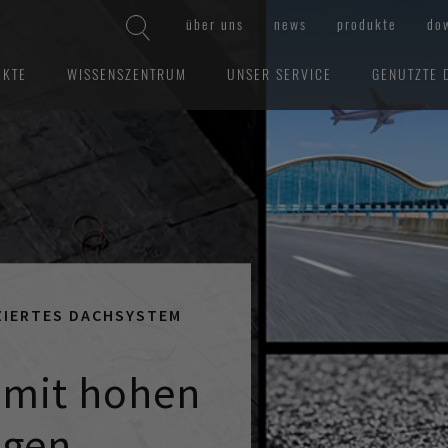
über uns
news
produkte
do
EKTE
WISSENSZENTRUM
UNSER SERVICE
GENUTZTE 
ZIERTES DACHSYSTEM
 mit hohen
ngen