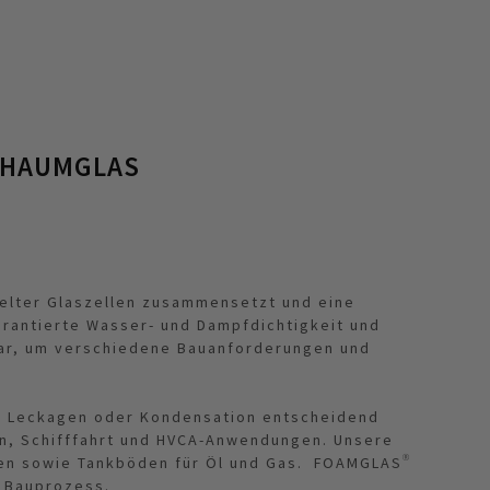
CHAUMGLAS
egelter Glaszellen zusammensetzt und eine
rantierte Wasser- und Dampfdichtigkeit und
bar, um verschiedene Bauanforderungen und
on Leckagen oder Kondensation entscheidend
gen, Schifffahrt und HVCA-Anwendungen. Unsere
en sowie Tankböden für Öl und Gas. FOAMGLAS®
nd Bauprozess.