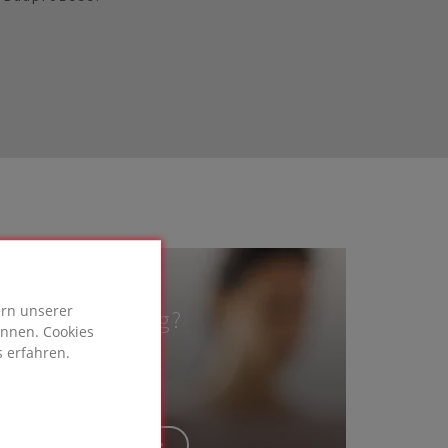
ern unserer
dige Beratung?
önnen. Cookies
 erfahren.
TAKTIEREN SIE UNS